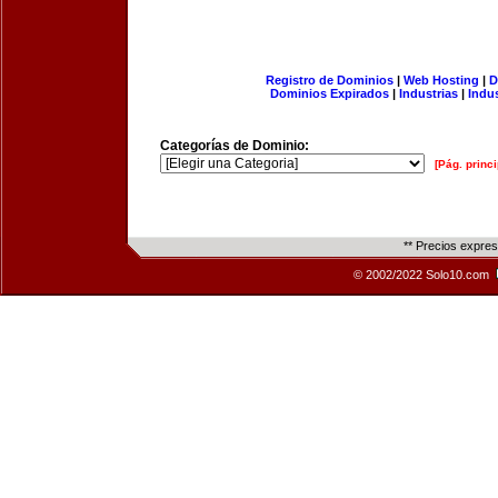
Registro de Dominios
|
Web Hosting
|
D
Dominios Expirados
|
Industrias
|
Indu
Categorías de Dominio:
[Pág. princi
** Precios expre
© 2002/2022 Solo10.com