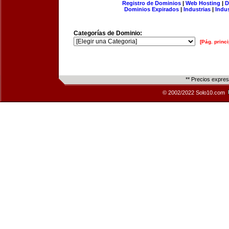
Registro de Dominios
|
Web Hosting
|
D
Dominios Expirados
|
Industrias
|
Indu
Categorías de Dominio:
[Pág. princi
** Precios expre
© 2002/2022 Solo10.com