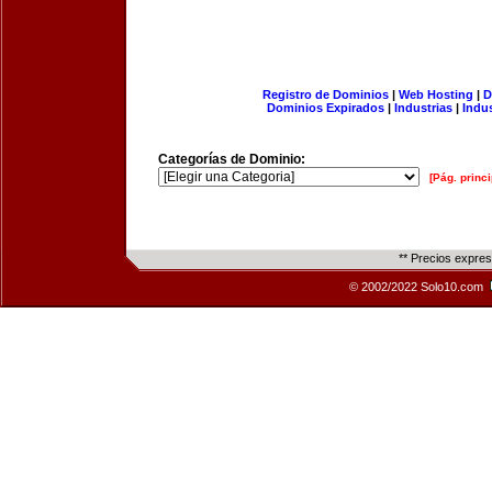
Registro de Dominios
|
Web Hosting
|
D
Dominios Expirados
|
Industrias
|
Indu
Categorías de Dominio:
[Pág. princi
** Precios expre
© 2002/2022 Solo10.com