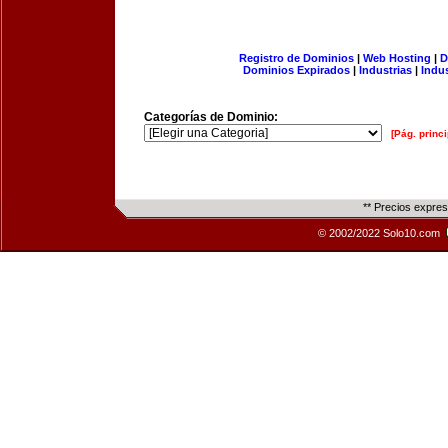
Registro de Dominios
|
Web Hosting
|
D
Dominios Expirados
|
Industrias
|
Indu
Categorías de Dominio:
[Pág. princi
** Precios expre
© 2002/2022 Solo10.com