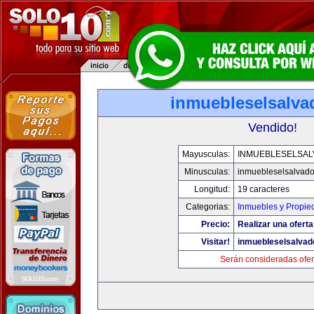
inmuebleselsalva
Vendido!
Mayusculas:
INMUEBLESELSA
Minusculas:
inmuebleselsalvado
Longitud:
19 caracteres
Categorias:
Inmuebles y Propie
Precio:
Realizar una oferta
Visitar!
inmuebleselsalvad
Serán consideradas ofer