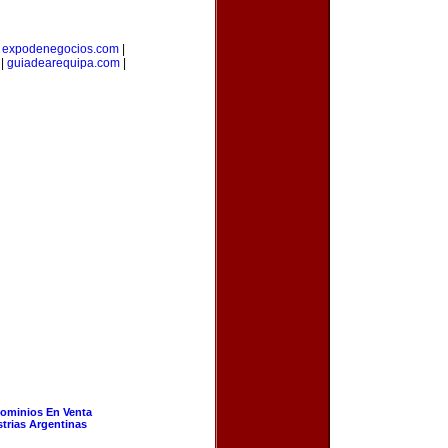
|
expodenegocios.com
|
|
guiadearequipa.com
|
ominios En Venta
strias Argentinas