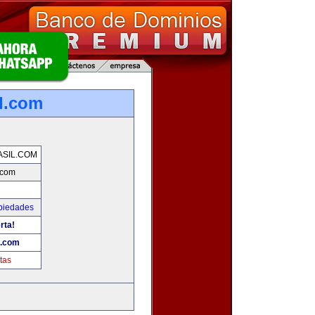
l.com
SIL.COM
.com
piedades
rta!
l.com
tas