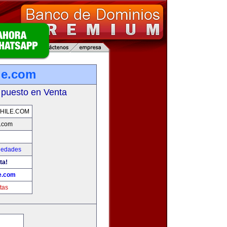
ile.com
 puesto en Venta
CHILE.COM
e.com
iedades
ta!
le.com
tas