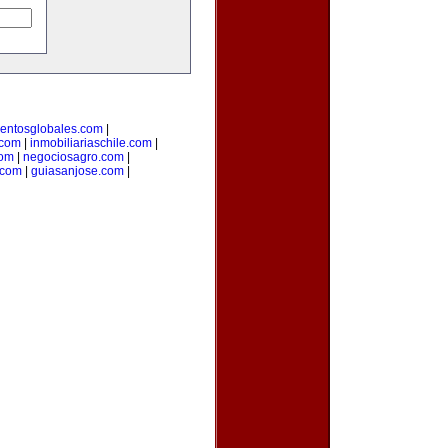
entosglobales.com
|
.com
|
inmobiliariaschile.com
|
com
|
negociosagro.com
|
.com
|
guiasanjose.com
|