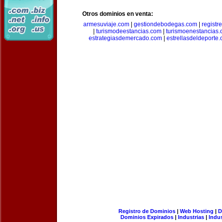
Otros dominios en venta:
armesuviaje.com
|
gestiondebodegas.com
|
regist
|
turismodeestancias.com
|
turismoenestancias
estrategiasdemercado.com
|
estrellasdeldeporte
Registro de Dominios
|
Web Hosting
|
D
Dominios Expirados
|
Industrias
|
Indu