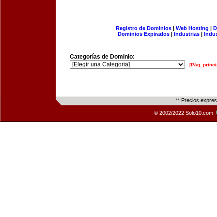
Registro de Dominios
|
Web Hosting
|
D
Dominios Expirados
|
Industrias
|
Indu
Categorías de Dominio:
[Pág. princi
** Precios expre
© 2002/2022 Solo10.com