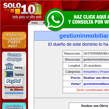
gestioninmobilia
El dueño de este dominio lo ha
Mayusculas:
GESTIONINMOBIL
Minusculas:
gestioninmobiliari
Longitud:
20 caracteres
Categorias:
Inmuebles y Propi
Precio:
Realizar una ofert
Visitar!
gestioninmobiliar
Serán consideradas ofer
Realizar una Oferta