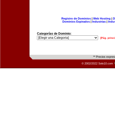
Registro de Dominios
|
Web Hosting
|
D
Dominios Expirados
|
Industrias
|
Indu
Categorías de Dominio:
[Pág. princi
** Precios expre
© 2002/2022 Solo10.com