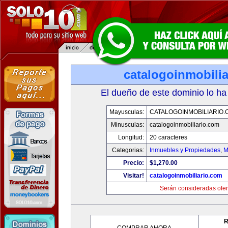
catalogoinmobili
El dueño de este dominio lo ha
Mayusculas:
CATALOGOINMOBILIARIO.
Minusculas:
catalogoinmobiliario.com
Longitud:
20 caracteres
Categorias:
Inmuebles y Propiedades
,
M
Precio:
$1,270.00
Visitar!
catalogoinmobiliario.com
Serán consideradas ofer
R