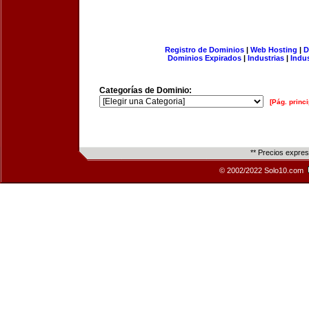
Registro de Dominios
|
Web Hosting
|
D
Dominios Expirados
|
Industrias
|
Indu
Categorías de Dominio:
[Pág. princi
** Precios expre
© 2002/2022 Solo10.com