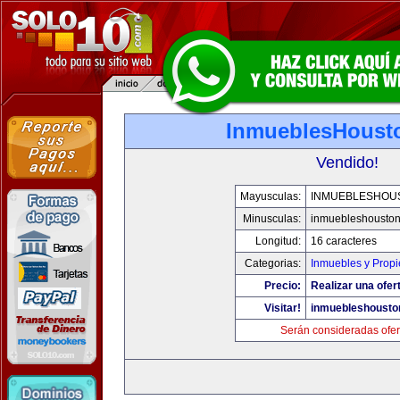
InmueblesHoust
Vendido!
Mayusculas:
INMUEBLESHOU
Minusculas:
inmuebleshousto
Longitud:
16 caracteres
Categorias:
Inmuebles y Prop
Precio:
Realizar una ofer
Visitar!
inmuebleshousto
Serán consideradas ofer