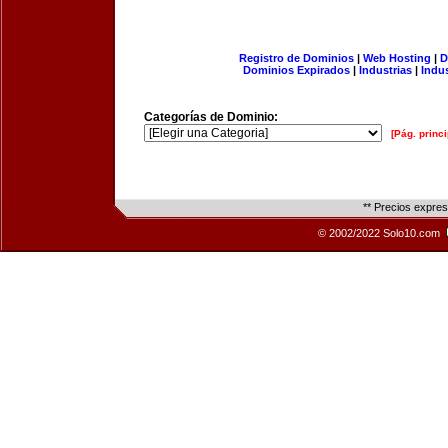
Registro de Dominios
|
Web Hosting
|
D
Dominios Expirados
|
Industrias
|
Indu
Categorías de Dominio:
[Pág. princi
** Precios expre
© 2002/2022 Solo10.com