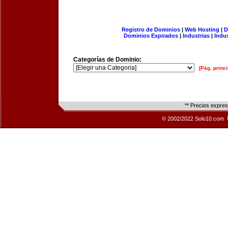
Registro de Dominios
|
Web Hosting
|
D
Dominios Expirados
|
Industrias
|
Indu
Categorías de Dominio:
[Pág. princi
** Precios expre
© 2002/2022 Solo10.com