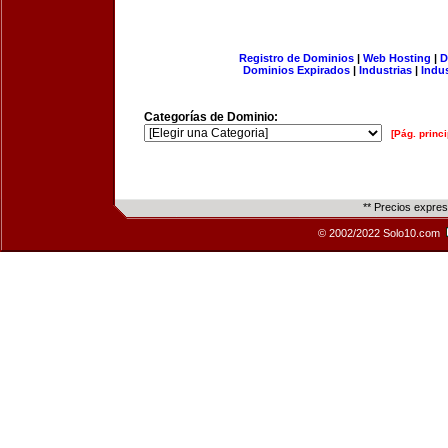
Registro de Dominios
|
Web Hosting
|
D
Dominios Expirados
|
Industrias
|
Indu
Categorías de Dominio:
[Pág. princi
** Precios expre
© 2002/2022 Solo10.com