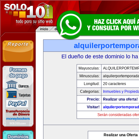
alquilerportempo
El dueño de este dominio lo ha
Mayusculas:
ALQUILERPORTEM
Minusculas:
alquilerportemporad
Longitud:
20 caracteres
Categorias:
Inmuebles y Propied
Precio:
Realizar una oferta!
Visitar!
alquilerportempora
Serán consideradas ofer
Realizar una Oferta