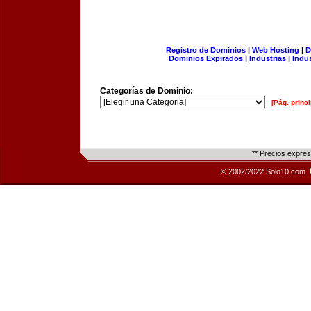
Registro de Dominios
|
Web Hosting
|
D
Dominios Expirados
|
Industrias
|
Indu
Categorías de Dominio:
[Pág. princi
** Precios expre
© 2002/2022 Solo10.com