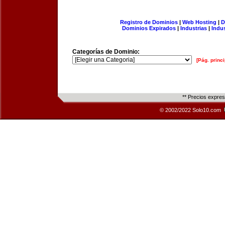
Registro de Dominios
|
Web Hosting
|
D
Dominios Expirados
|
Industrias
|
Indu
Categorías de Dominio:
[Pág. princi
** Precios expre
© 2002/2022 Solo10.com