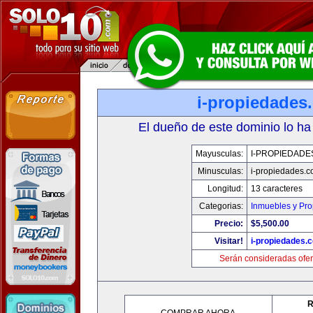
i-propiedades
El dueño de este dominio lo ha
Mayusculas:
I-PROPIEDADE
Minusculas:
i-propiedades.
Longitud:
13 caracteres
Categorias:
Inmuebles y Pr
Precio:
$5,500.00
Visitar!
i-propiedades.
Serán consideradas ofer
R