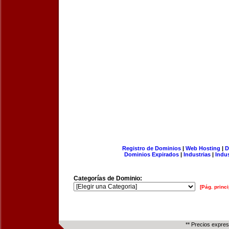
Registro de Dominios
|
Web Hosting
|
D
Dominios Expirados
|
Industrias
|
Indu
Categorías de Dominio:
[Pág. princi
** Precios expre