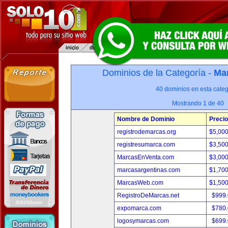
Dominios de la Categoría -
Mar
40 dominios en esta categ
Mostrando 1 de 40
Nombre de Dominio
Precio
registrodemarcas.org
$5,00
registresumarca.com
$3,50
MarcasEnVenta.com
$3,00
marcasargentinas.com
$1,70
MarcasWeb.com
$1,50
RegistroDeMarcas.net
$999
expomarca.com
$780
logosymarcas.com
$699